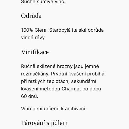
Suché šumivé víno
.
Odrůda
100% Glera. Starobylá italská odrůda
vinné révy.
Vinifikace
Ručně sklizené hrozny jsou jemně
rozmačkány. Prvotní kvašení probíhá
při nízkých teplotách, sekundární
kvašení metodou Charmat po dobu
60 dnů.
Víno není určeno k archivaci.
Párování s jídlem