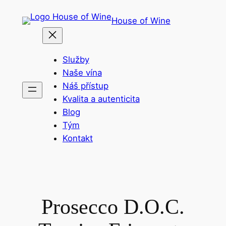
Přeskočit
House of Wine
na
obsah
Služby
Naše vína
Náš přístup
Kvalita a autenticita
Blog
Tým
Kontakt
Prosecco D.O.C.