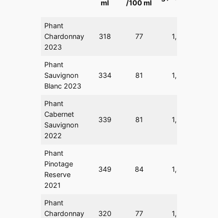
ml
/100 ml
ml
Phant
Chardonnay
318
77
1,2
0,2
2023
Phant
Sauvignon
334
81
1,3
0,2
Blanc 2023
Phant
Cabernet
339
81
1,5
0,4
Sauvignon
2022
Phant
Pinotage
349
84
1,4
0,2
Reserve
2021
Phant
Chardonnay
320
77
1,2
0,2